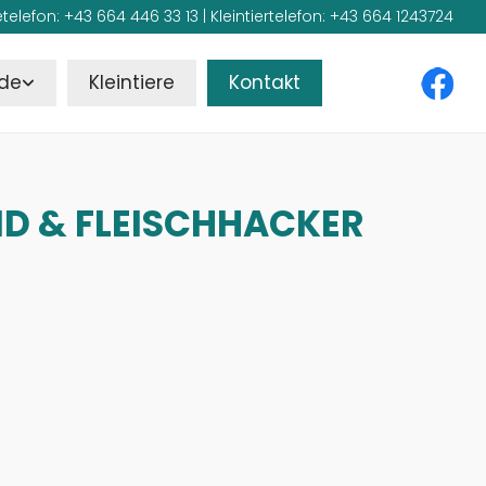
telefon:
+43 664 446 33 13
| Kleintiertelefon:
+43 664 1243724
rde
Kleintiere
Kontakt
ND & FLEISCHHACKER