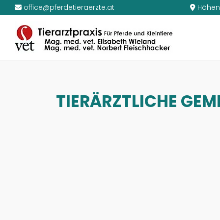
office@pferdetieraerzte.at
Höhen


TIERÄRZTLICHE GEM