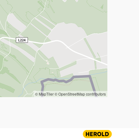
© MapTiler
© OpenStreetMap contributors