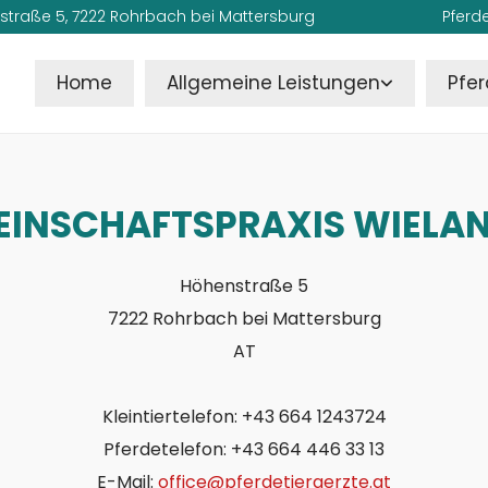
straße 5, 7222 Rohrbach bei Mattersburg
Pferde
Home
Allgemeine Leistungen
Pfe
EINSCHAFTSPRAXIS WIELA
Höhenstraße 5
7222 Rohrbach bei Mattersburg
AT
Kleintiertelefon:
+43 664 1243724
Pferdetelefon: +43 664 446 33 13
E-Mail:
office@pferdetieraerzte.at